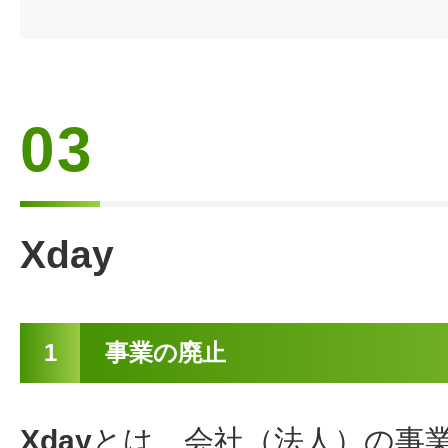
03
Xday
1
事業の廃止
Xday
とは、会社（法人）の事