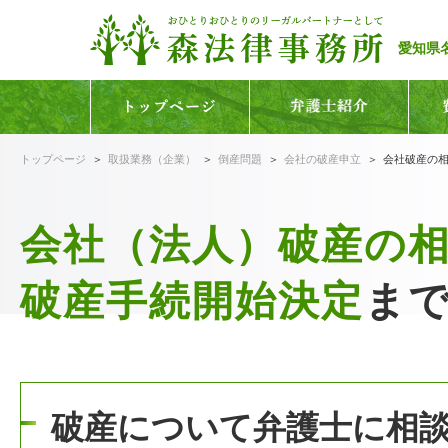
愛知県
トップページ
取扱業務（企業）
倒産問題
会社の破産申立
会社破産の
会社（法人）破産の
破産手続開始決定
ま
破産について弁護士に相